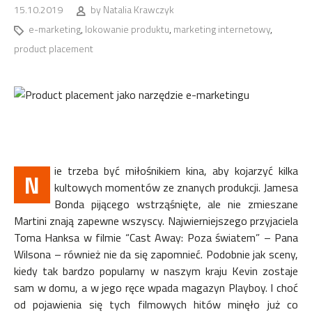
15.10.2019
by
Natalia Krawczyk
e-marketing
,
lokowanie produktu
,
marketing internetowy
,
product placement
ie trzeba być miłośnikiem kina, aby kojarzyć kilka
N
kultowych momentów ze znanych produkcji. Jamesa
Bonda pijącego wstrząśnięte, ale nie zmieszane
Martini znają zapewne wszyscy. Najwierniejszego przyjaciela
Toma Hanksa w filmie “Cast Away: Poza światem” – Pana
Wilsona – również nie da się zapomnieć. Podobnie jak sceny,
kiedy tak bardzo popularny w naszym kraju Kevin zostaje
sam w domu, a w jego ręce wpada magazyn Playboy. I choć
od pojawienia się tych filmowych hitów minęło już co