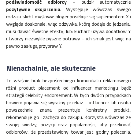
podświadomość
odbiorcy
– budził automatycznie
pozytywne
skojarzenia
. Występuje wówczas swego
rodzaju skrót myślowy: bloger posiłkuje się suplementem X i
wygląda doskonale, więc odżywka, którą dodaje do jedzenia,
musi dawać świetne efekty; lub: kucharz używa dodatków Y
i tworzy niezwykle pyszne potrawy – ich smak jest więc na
pewno zasługą przypraw Y.
Nienachalnie, ale skutecznie
To właśnie brak bezpośredniego komunikatu reklamowego
różni product placement od influencer marketingu bądź
strategii celebrity endorsement. W tych dwóch przypadkach
bowiem pojawia się wyraźny przekaz – influencer lub osoba
powszechnie znana prezentuje konkretny produkt,
rekomenduje go i zachęca do zakupu. Korzysta wówczas ze
swojej wiedzy, pozycji oraz popularności, aby przekonać
odbiorców, że przedstawiony towar jest godny polecenia.