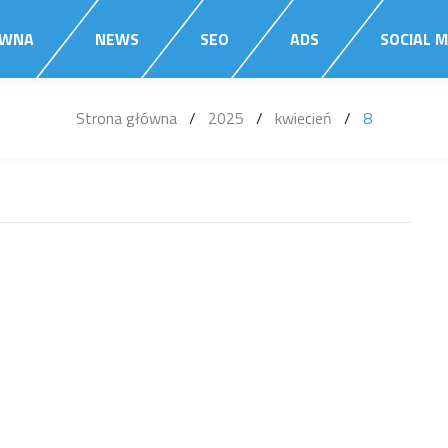
ÓWNA
NEWS
SEO
ADS
SOCIAL M
Strona główna
/
2025
/
kwiecień
/
8